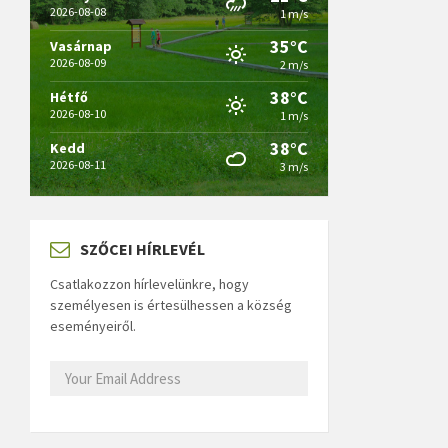
2026-08-08
1 m/s
35°C
Vasárnap
2026-08-09
2 m/s
38°C
Hétfő
2026-08-10
1 m/s
38°C
Kedd
2026-08-11
3 m/s
SZŐCEI HÍRLEVÉL
Csatlakozzon hírlevelünkre, hogy
személyesen is értesülhessen a község
eseményeiről.