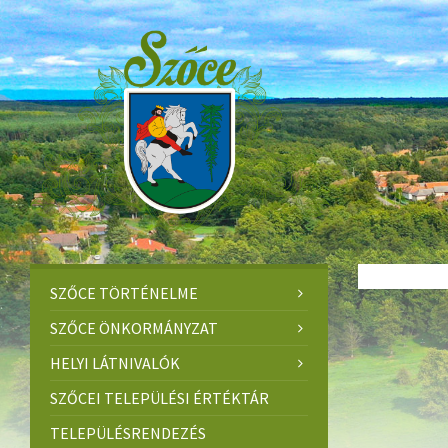
Skip
Skip
Skip
to
to
to
content
left
footer
sidebar
SZŐCE TÖRTÉNELME
SZŐCE ÖNKORMÁNYZAT
HELYI LÁTNIVALÓK
SZŐCEI TELEPÜLÉSI ÉRTÉKTÁR
TELEPÜLÉSRENDEZÉS