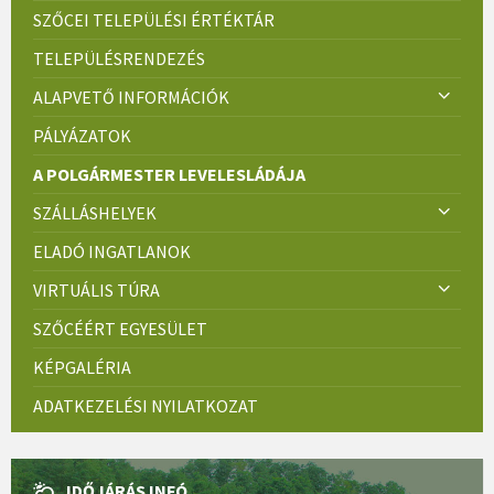
SZŐCEI TELEPÜLÉSI ÉRTÉKTÁR
TELEPÜLÉSRENDEZÉS
ALAPVETŐ INFORMÁCIÓK
PÁLYÁZATOK
A POLGÁRMESTER LEVELESLÁDÁJA
SZÁLLÁSHELYEK
ELADÓ INGATLANOK
VIRTUÁLIS TÚRA
SZŐCÉÉRT EGYESÜLET
KÉPGALÉRIA
ADATKEZELÉSI NYILATKOZAT
IDŐJÁRÁS INFÓ