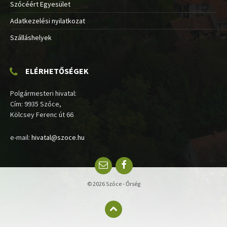
Szőcéért Egyesület
Adatkezelési nyilatkozat
Szálláshelyek
ELÉRHETŐSÉGEK
Polgármesteri hivatal:
Cím: 9935 Szőce,
Kölcsey Ferenc út 66
e-mail:
hivatal@szoce.hu
Email
Facebook
© 2026 Szőce - Őrség