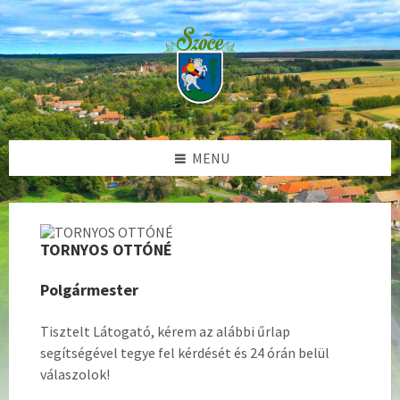
Skip
Skip
Skip
to
to
to
content
left
footer
sidebar
MENU
TORNYOS OTTÓNÉ
Polgármester
Tisztelt Látogató, kérem az alábbi űrlap
segítségével tegye fel kérdését és 24 órán belül
válaszolok!