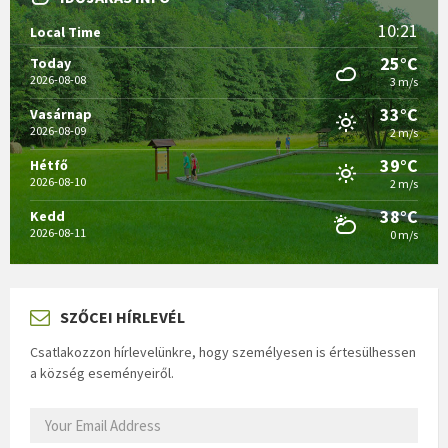
10:21
Local Time
25°C
Today
2026-08-08
3 m/s
33°C
Vasárnap
2026-08-09
2 m/s
39°C
Hétfő
2026-08-10
2 m/s
38°C
Kedd
2026-08-11
0 m/s
SZŐCEI HÍRLEVÉL
Csatlakozzon hírlevelünkre, hogy személyesen is értesülhessen
a község eseményeiről.