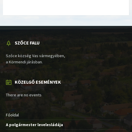
SZŐCE FALU
Szőce község Vas vármegyében,
a Körmendi járásban.
KÖZELGŐ ESEMÉNYEK
There are no events
Főoldal
A polgármester levelesládája