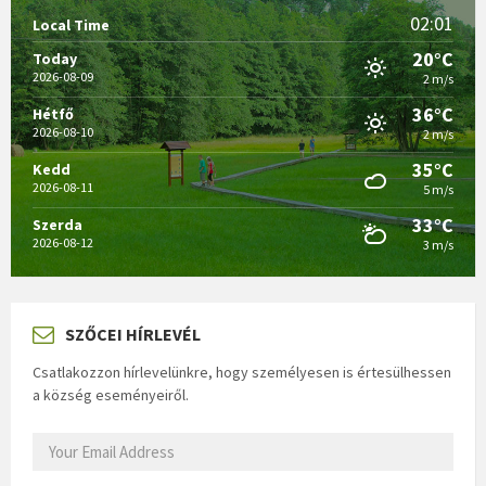
02:01
Local Time
20°C
Today
2026-08-09
2 m/s
36°C
Hétfő
2026-08-10
2 m/s
35°C
Kedd
2026-08-11
5 m/s
33°C
Szerda
2026-08-12
3 m/s
SZŐCEI HÍRLEVÉL
Csatlakozzon hírlevelünkre, hogy személyesen is értesülhessen
a község eseményeiről.