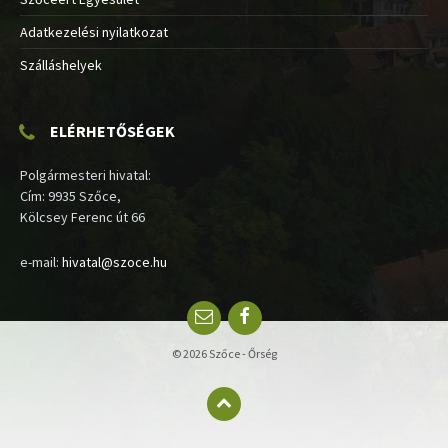
Adatkezelési nyilatkozat
Szálláshelyek
ELÉRHETŐSÉGEK
Polgármesteri hivatal:
Cím: 9935 Szőce,
Kölcsey Ferenc út 66
e-mail:
hivatal@szoce.hu
Email
Facebook
© 2026 Szőce - Őrség