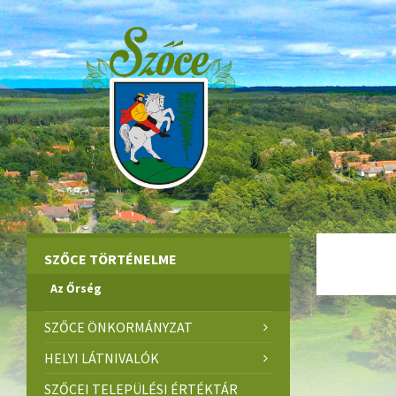
Skip
Skip
Skip
to
to
to
content
left
footer
sidebar
SZŐCE TÖRTÉNELME
Az Őrség
SZŐCE ÖNKORMÁNYZAT
HELYI LÁTNIVALÓK
SZŐCEI TELEPÜLÉSI ÉRTÉKTÁR