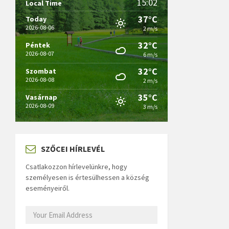
15:02
Local Time
37°C
Today
2026-08-06
2 m/s
32°C
Péntek
2026-08-07
6 m/s
32°C
Szombat
2026-08-08
2 m/s
35°C
Vasárnap
2026-08-09
3 m/s
SZŐCEI HÍRLEVÉL
Csatlakozzon hírlevelünkre, hogy
személyesen is értesülhessen a község
eseményeiről.