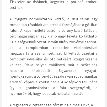
Tisztelet az ősöknek, kegyelet a porladó emberi
testnek!
A nyugati homlokzaton kettő, a déli falon egy
romanikus résablak van eredeti formájában a gótikus
falon. A kapu mellett balról, a torony külső falában,
térdmagasságban egy kiálló nagy fekete kő látható.
Ez a szégyenkő! Szent István király törvénye szerint,
aki a templomban rendetlen viselkedésével
megzavarta a szentmisét, azt ki kellett vezetni a
templom udvarába és ott vétkéért szégyenkeznie
kellett. Ritka helyen található már a szőceihez
hasonló kőtérdeplő. Ugyancsak nyugati
homlokzaton, a toronytól északra van egy romanikus
eredetű kőpad, a koldus padja. A középkori falu népe
így is gondoskodott a falu szegényéről, a
nyomorékról, hogy itt adtak neki alamizsnát.
A régészeti kutatást és feltárást P. Hajmási Erika, a