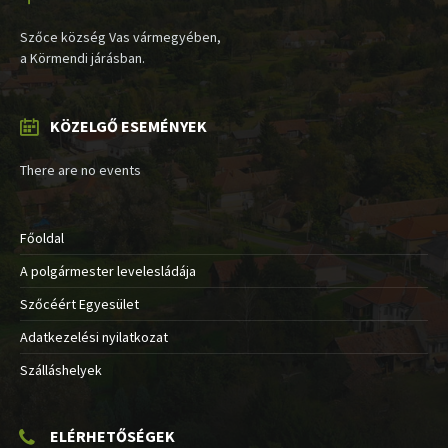
Szőce község Vas vármegyében,
a Körmendi járásban.
KÖZELGŐ ESEMÉNYEK
There are no events
Főoldal
A polgármester levelesládája
Szőcéért Egyesület
Adatkezelési nyilatkozat
Szálláshelyek
ELÉRHETŐSÉGEK