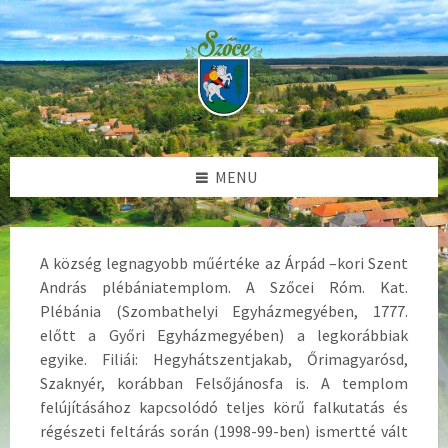
Skip
Skip
Skip
to
to
to
content
left
footer
sidebar
MENU
A község legnagyobb műértéke az Árpád –kori Szent
András plébániatemplom. A Szőcei Róm. Kat.
Plébánia (Szombathelyi Egyházmegyében, 1777.
előtt a Győri Egyházmegyében) a legkorábbiak
egyike. Filiái: Hegyhátszentjakab, Őrimagyarósd,
Szaknyér, korábban Felsőjánosfa is. A templom
felújításához kapcsolódó teljes körű falkutatás és
régészeti feltárás során (1998-99-ben) ismertté vált