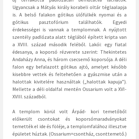
Ugyancsak a Mátyás király korabeli oltár téglaalapja
is. A belső falakon gótikus ülőfülkék nyomai és a
gótikus pasztofórium találhatók. Egyedi
érdekességei is vannak a templomnak. A nyújtott
szentély padlózata alatt téglából épített kripta van
a XVIII. század második feléből. Lakói: egy fiatal
édesanya, a koporsó rézverete szerint: Thekintetes
Andaházy Anna, és három csecsemő koporsója. A déli
falon egy befalazott gótikus ajtó, amelyet később
kisebbre vettek és feltehetően a gyászmise után a
halottak kivitelére használtak („halottak kapuja”).
Mellette a déli oldalfal mentén Ossarium volt a XVI-
XVIII. századból.
A templom körül volt Árpád- kori temetőből
előkerült csontokat és koporsómaradványokat
temették el ide és föléje, a templomfalához illesztve
épületet húztak. (Ossarium=csontház, csonttemető.)