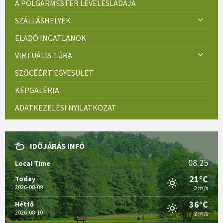
A POLGÁRMESTER LEVELESLÁDÁJA
SZÁLLÁSHELYEK
ELADÓ INGATLANOK
VIRTUÁLIS TÚRA
SZŐCÉÉRT EGYESÜLET
KÉPGALÉRIA
ADATKEZELÉSI NYILATKOZAT
IDŐJÁRÁS INFÓ
08:25
Local Time
21°C
Today
2026-08-09
2 m/s
36°C
Hétfő
2026-08-10
2 m/s