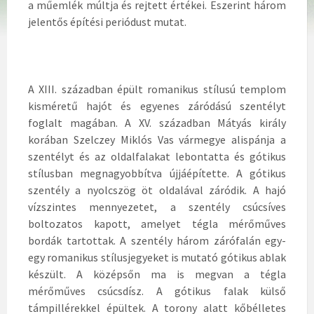
a műemlék múltja és rejtett értékei. Eszerint három
jelentős építési periódust mutat.
A XIII. században épült romanikus stílusú templom
kisméretű hajót és egyenes záródású szentélyt
foglalt magában. A XV. században Mátyás király
korában Szelczey Miklós Vas vármegye alispánja a
szentélyt és az oldalfalakat lebontatta és gótikus
stílusban megnagyobbítva újjáépítette. A gótikus
szentély a nyolcszög öt oldalával záródik. A hajó
vízszintes mennyezetet, a szentély csúcsíves
boltozatos kapott, amelyet tégla mérőműves
bordák tartottak. A szentély három zárófalán egy-
egy romanikus stílusjegyeket is mutató gótikus ablak
készült. A középsőn ma is megvan a tégla
mérőműves csúcsdísz. A gótikus falak külső
támpillérekkel épültek. A torony alatt kőbélletes