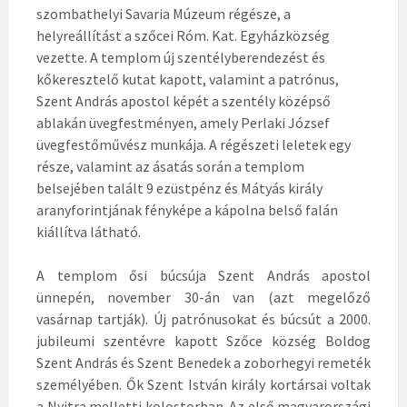
szombathelyi Savaria Múzeum régésze, a
helyreállítást a szőcei Róm. Kat. Egyházközség
vezette. A templom új szentélyberendezést és
kőkeresztelő kutat kapott, valamint a patrónus,
Szent András apostol képét a szentély középső
ablakán üvegfestményen, amely Perlaki József
üvegfestőművész munkája. A régészeti leletek egy
része, valamint az ásatás során a templom
belsejében talált 9 ezüstpénz és Mátyás király
aranyforintjának fényképe a kápolna belső falán
kiállítva látható.
A templom ősi búcsúja Szent András apostol
ünnepén, november 30-án van (azt megelőző
vasárnap tartják). Új patrónusokat és búcsút a 2000.
jubileumi szentévre kapott Szőce község Boldog
Szent András és Szent Benedek a zoborhegyi remeték
személyében. Ők Szent István király kortársai voltak
a Nyitra melletti kolostorban. Az első magyarországi