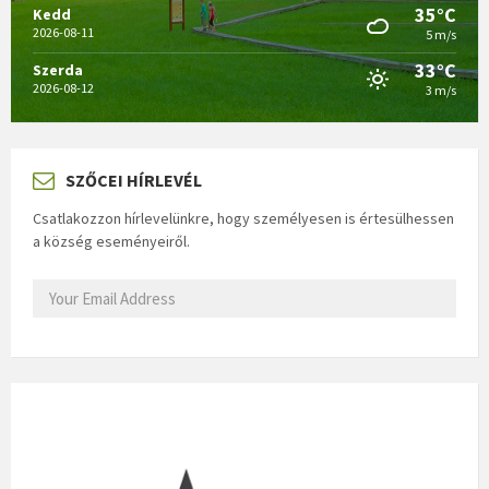
35°C
Kedd
2026-08-11
5 m/s
33°C
Szerda
2026-08-12
3 m/s
SZŐCEI HÍRLEVÉL
Csatlakozzon hírlevelünkre, hogy személyesen is értesülhessen
a község eseményeiről.