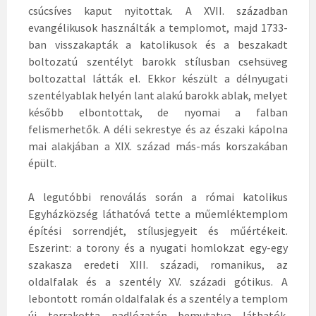
csúcsíves kaput nyitottak. A XVII. században
evangélikusok használták a templomot, majd 1733-
ban visszakapták a katolikusok és a beszakadt
boltozatú szentélyt barokk stílusban csehsüveg
boltozattal látták el. Ekkor készült a délnyugati
szentélyablak helyén lant alakú barokk ablak, melyet
később elbontottak, de nyomai a falban
felismerhetők. A déli sekrestye és az északi kápolna
mai alakjában a XIX. század más-más korszakában
épült.
A legutóbbi renoválás során a római katolikus
Egyházközség láthatóvá tette a műemléktemplom
építési sorrendjét, stílusjegyeit és műértékeit.
Eszerint: a torony és a nyugati homlokzat egy-egy
szakasza eredeti XIII. századi, romanikus, az
oldalfalak és a szentély XV. századi gótikus. A
lebontott román oldalfalak és a szentély a templom
új terrakotta padlózatán bemutatva láthatók.