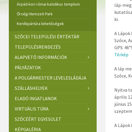
Árpád-kori római katolikus templom
láp-megf
kutatósz
Őrségi Nemzeti Park
ki.
Kerékpártúra lehetőségek
A Lápok
SZŐCEI TELEPÜLÉSI ÉRTÉKTÁR
Szőce, Ad
TELEPÜLÉSRENDEZÉS
GPS: 46°
Térkép
ALAPVETŐ INFORMÁCIÓK
PÁLYÁZATOK
A láp me
Szőce, K
A POLGÁRMESTER LEVELESLÁDÁJA
SZÁLLÁSHELYEK
Nyitva t
április 1
ELADÓ INGATLANOK
június 15
VIRTUÁLIS TÚRA
szeptemb
SZŐCÉÉRT EGYESÜLET
A Lápok 
KÉPGALÉRIA