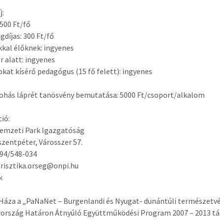
j:
 500 Ft/fő
gdíjas: 300 Ft/fő
kal élőknek: ingyenes
or alatt: ingyenes
kat kísérő pedagógus (15 fő felett): ingyenes
hás láprét tanösvény bemutatása: 5000 Ft/csoport/alkalom
ió:
Nemzeti Park Igazgatóság
szentpéter, Városszer 57.
6 94/548-034
urisztika.orseg@onpi.hu
k
Háza a „PaNaNet – Burgenlandi és Nyugat- dunántúli természetv
ország Határon Átnyúló Együttműködési Program 2007 – 2013 tá