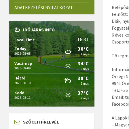
Belépődí
ADATKEZELÉSI NYILATKOZAT
Felnőtt:
Diák, nyu
Fogyaték
IDŐJÁRÁS INFÓ
6 éves k
16:31
Local Time
Csoporto
30°C
Today
2026-08-08
4 m/s
Tőzegmo
34°C
Vasárnap
2026-08-09
2 m/s
Informác
Őrségi 
38°C
Hétfő
9941 Őri
2026-08-10
2 m/s
Tel.: +3
37°C
Kedd
Email: t
2026-08-11
2 m/s
Faceboo
A Lápok 
SZŐCEI HÍRLEVÉL
– Magyar