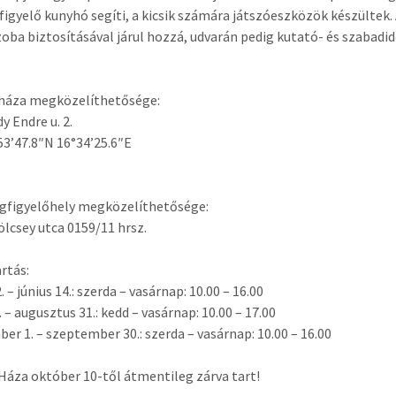
igyelő kunyhó segíti, a kicsik számára játszóeszközök készültek
oba biztosításával járul hozzá, udvarán pedig kutató- és szabadi
 háza megközelíthetősége:
y Endre u. 2.
53’47.8″N 16°34’25.6″E
gfigyelőhely megközelíthetősége:
ölcsey utca 0159/11 hrsz.
artás:
2. – június 14.: szerda – vasárnap: 10.00 – 16.00
. – augusztus 31.: kedd – vasárnap: 10.00 – 17.00
er 1. – szeptember 30.: szerda – vasárnap: 10.00 – 16.00
Háza október 10-től átmentileg zárva tart!