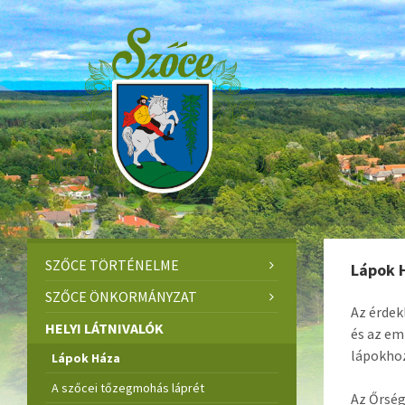
Skip
Skip
Skip
to
to
to
content
left
footer
sidebar
SZŐCE TÖRTÉNELME
Lápok 
SZŐCE ÖNKORMÁNYZAT
Az érdek
HELYI LÁTNIVALÓK
és az em
lápokhoz
Lápok Háza
A szőcei tőzegmohás láprét
Az Őrség