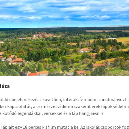
Háza
lődők bejelentkezést követően, interaktív módon tanulmányozhatj
ber kapcsolatát, a természetvédelmi szakemberek lápok védelm
 kötődő legendákkal, versekkel és a láp hangjaival is.
 lápjait egy 18 perces kisfilm mutatja be. Az iskolás csoportok f