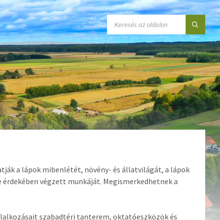
SEARCH:
ák a lápok mibenlétét, növény- és állatvilágát, a lápok
e érdekében végzett munkáját. Megismerkedhetnek a
oglalkozásait szabadtéri tanterem, oktatóeszközök és