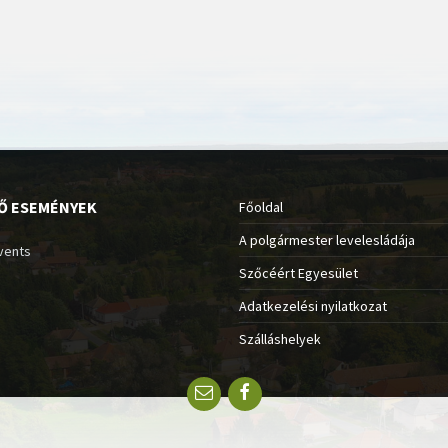
Ő ESEMÉNYEK
Főoldal
A polgármester levelesládája
vents
Szőcéért Egyesület
Adatkezelési nyilatkozat
Szálláshelyek
Email
Facebook