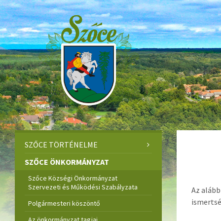
Skip
Skip
Skip
to
to
to
content
left
footer
sidebar
SZŐCE TÖRTÉNELME
SZŐCE ÖNKORMÁNYZAT
Szőce Községi Önkormányzat
Szervezeti és Működési Szabályzata
Az alább
ismertsé
Polgármesteri köszöntő
Az önkormányzat tagjai