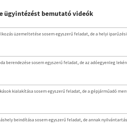
e ügyintézést bemutató videók
alkozás üzemeltetése sosem egyszerű feladat, de a helyi iparűzés
roda berendezése sosem egyszerű feladat, de az adóegyenleg leké
okások kialakítása sosem egyszerű feladat, de a gépjárműadó me
láshely beindítása sosem egyszerű feladat, de annak nyilvántartá