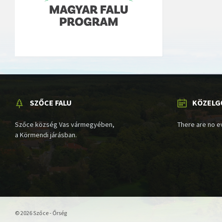
SZŐCE FALU
KÖZELG
Szőce község Vas vármegyében,
There are no e
a Körmendi járásban.
© 2026 Szőce - Őrség