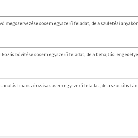
vő megszervezése sosem egyszerű feladat, de a születési anyaköny
alkozás bővítése sosem egyszerű feladat, de a behajtási engedély
tanulás finanszírozása sosem egyszerű feladat, de a szociális t