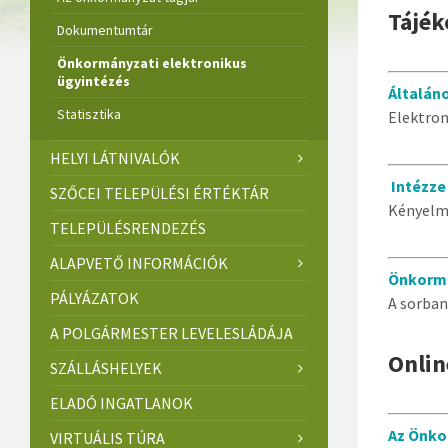
Tájék
Dokumentumtár
Önkormányzati elektronikus
ügyintézés
Általán
Statisztika
Elektron
HELYI LÁTNIVALÓK
Intézze
SZŐCEI TELEPÜLÉSI ÉRTÉKTÁR
Kényelme
TELEPÜLÉSRENDEZÉS
ALAPVETŐ INFORMÁCIÓK
Önkormá
PÁLYÁZATOK
A sorban
A POLGÁRMESTER LEVELESLÁDÁJA
Onlin
SZÁLLÁSHELYEK
ELADÓ INGATLANOK
Az Önko
VIRTUÁLIS TÚRA