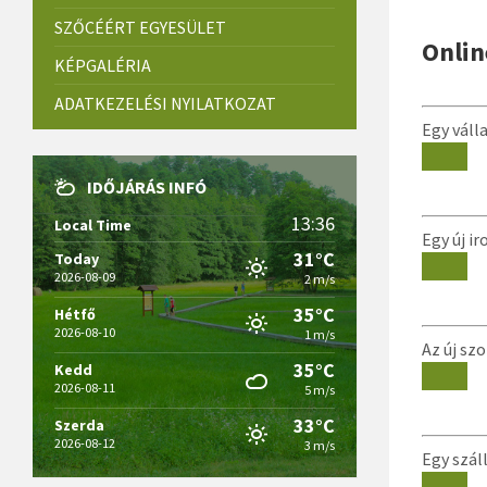
SZŐCÉÉRT EGYESÜLET
Onlin
KÉPGALÉRIA
ADATKEZELÉSI NYILATKOZAT
Egy váll
IDŐJÁRÁS INFÓ
13:36
Local Time
Egy új i
31°C
Today
2026-08-09
2 m/s
35°C
Hétfő
2026-08-10
1 m/s
Az új sz
35°C
Kedd
2026-08-11
5 m/s
33°C
Szerda
2026-08-12
3 m/s
Egy szál