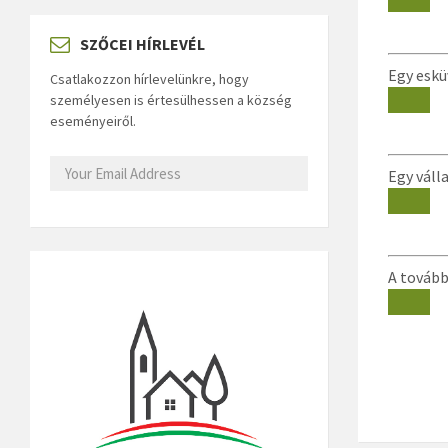
SZŐCEI HÍRLEVÉL
Egy eskü
Csatlakozzon hírlevelünkre, hogy
személyesen is értesülhessen a község
eseményeiről.
Egy váll
A tovább