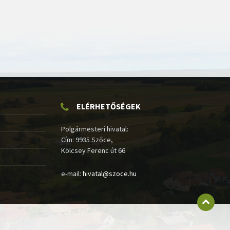
ELÉRHETŐSÉGEK
Polgármesteri hivatal:
Cím: 9935 Szőce,
Kölcsey Ferenc út 66
e-mail:
hivatal@szoce.hu