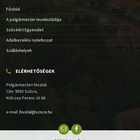
Főoldal
A polgármester levelesládája
Szőcéért Egyesület
Adatkezelési nyilatkozat
Szálláshelyek
ELÉRHETŐSÉGEK
Polgármesteri hivatal:
Cím: 9935 Szőce,
Kölcsey Ferenc út 66
e-mail:
hivatal@szoce.hu
Email
Facebook