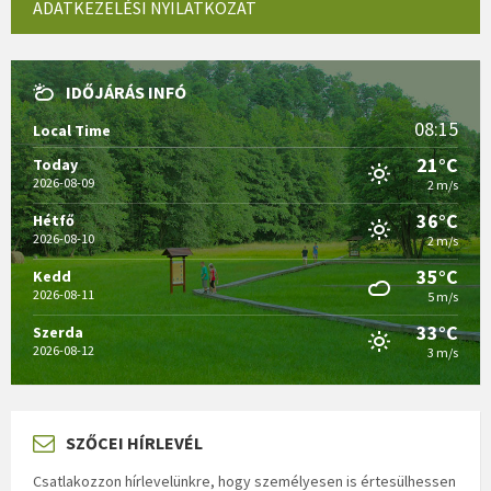
ADATKEZELÉSI NYILATKOZAT
IDŐJÁRÁS INFÓ
08:15
Local Time
21°C
Today
2026-08-09
2 m/s
36°C
Hétfő
2026-08-10
2 m/s
35°C
Kedd
2026-08-11
5 m/s
33°C
Szerda
2026-08-12
3 m/s
SZŐCEI HÍRLEVÉL
Csatlakozzon hírlevelünkre, hogy személyesen is értesülhessen