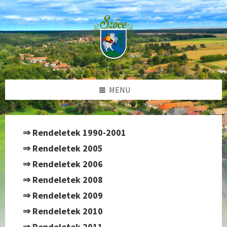
Skip
Skip
Skip
to
to
to
content
left
footer
sidebar
MENU
⇒ Rendeletek 1990-2001
⇒ Rendeletek 2005
⇒ Rendeletek 2006
⇒ Rendeletek 2008
⇒ Rendeletek 2009
⇒ Rendeletek 2010
⇒ Rendeletek 2011