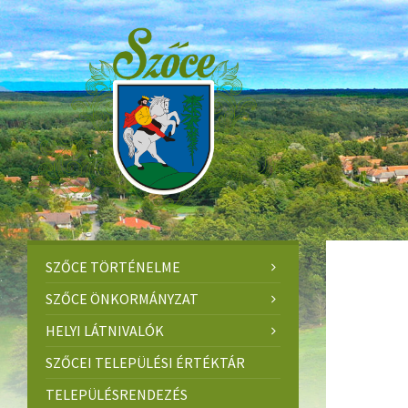
Skip
Skip
Skip
to
to
to
content
left
footer
sidebar
SZŐCE TÖRTÉNELME
SZŐCE ÖNKORMÁNYZAT
HELYI LÁTNIVALÓK
SZŐCEI TELEPÜLÉSI ÉRTÉKTÁR
TELEPÜLÉSRENDEZÉS