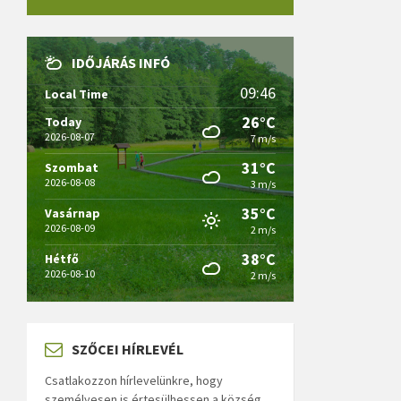
IDŐJÁRÁS INFÓ
09:46
Local Time
26°C
Today
2026-08-07
7 m/s
31°C
Szombat
2026-08-08
3 m/s
35°C
Vasárnap
2026-08-09
2 m/s
38°C
Hétfő
2026-08-10
2 m/s
SZŐCEI HÍRLEVÉL
Csatlakozzon hírlevelünkre, hogy
személyesen is értesülhessen a község