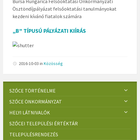
Bursa Hungarica Felsőoktatási Önkormányzati
Ösztöndíjpályázat felsőoktatási tanulmányokat
kezdeni kívánó fiatalok számára
„B” TÍPUSÚ PÁLYÁZATI KIÍRÁS
2016-10-03
in
Közösség
SZŐCE TÖRTÉNELME
SZŐCE ÖNKORMÁNYZAT
HELYI LÁTNIVALÓK
SZŐCEI TELEPÜLÉSI ÉRTÉKTÁR
TELEPÜLÉSRENDEZÉS