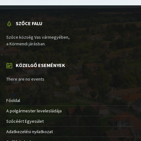
SZŐCE FALU
Szőce község Vas vármegyében,
a Körmendi járásban.
KÖZELGŐ ESEMÉNYEK
There are no events
Főoldal
A polgármester levelesládája
Szőcéért Egyesület
Adatkezelési nyilatkozat