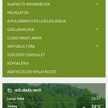
ALAPVETŐ INFORMÁCIÓK
PÁLYÁZATOK
A POLGÁRMESTER LEVELESLÁDÁJA
SZÁLLÁSHELYEK
ELADÓ INGATLANOK
VIRTUÁLIS TÚRA
SZŐCÉÉRT EGYESÜLET
KÉPGALÉRIA
ADATKEZELÉSI NYILATKOZAT
IDŐJÁRÁS INFÓ
16:37
Local Time
32°C
Today