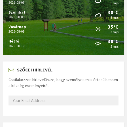
2026-08-07
5 m/s
30°C
Szombat
2026-08-08
3 m/s
35°C
Vasárnap
2026-08-09
3 m/s
38°C
Hétfő
2026-08-10
2 m/s
SZŐCEI HÍRLEVÉL
Csatlakozzon hírlevelünkre, hogy személyesen is értesülhessen
a község eseményeiről.