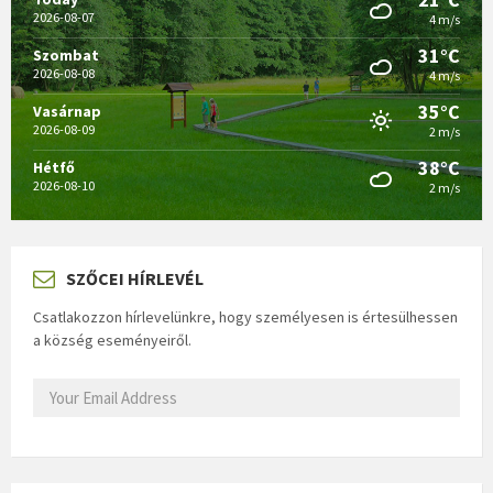
2026-08-07
4 m/s
31°C
Szombat
2026-08-08
4 m/s
35°C
Vasárnap
2026-08-09
2 m/s
38°C
Hétfő
2026-08-10
2 m/s
SZŐCEI HÍRLEVÉL
Csatlakozzon hírlevelünkre, hogy személyesen is értesülhessen
a község eseményeiről.