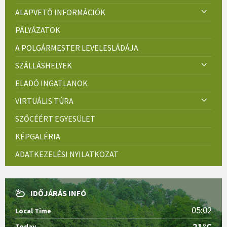
ALAPVETŐ INFORMÁCIÓK
PÁLYÁZATOK
A POLGÁRMESTER LEVELESLÁDÁJA
SZÁLLÁSHELYEK
ELADÓ INGATLANOK
VIRTUÁLIS TÚRA
SZŐCÉÉRT EGYESÜLET
KÉPGALÉRIA
ADATKEZELÉSI NYILATKOZAT
IDŐJÁRÁS INFÓ
05:02
Local Time
21°C
Today