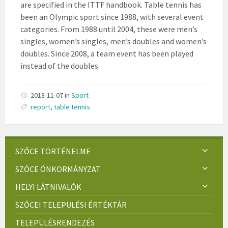
are specified in the ITTF handbook. Table tennis has
been an Olympic sport since 1988, with several event
categories. From 1988 until 2004, these were men’s
singles, women’s singles, men’s doubles and women’s
doubles. Since 2008, a team event has been played
instead of the doubles.
2018-11-07
in
Sport
report
,
table tennis
SZŐCE TÖRTÉNELME
SZŐCE ÖNKORMÁNYZAT
HELYI LÁTNIVALÓK
SZŐCEI TELEPÜLÉSI ÉRTÉKTÁR
TELEPÜLÉSRENDEZÉS