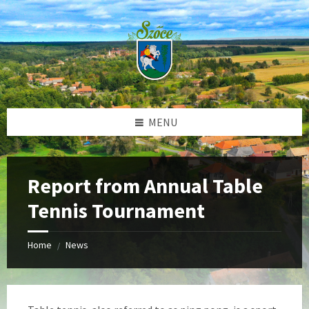
Skip
Skip
Skip
to
to
to
content
left
footer
sidebar
MENU
Report from Annual Table
Tennis Tournament
Home
News
/