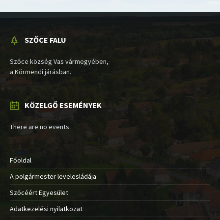
SZŐCE FALU
Szőce község Vas vármegyében,
a Körmendi járásban.
KÖZELGŐ ESEMÉNYEK
There are no events
Főoldal
A polgármester levelesládája
Szőcéért Egyesület
Adatkezelési nyilatkozat