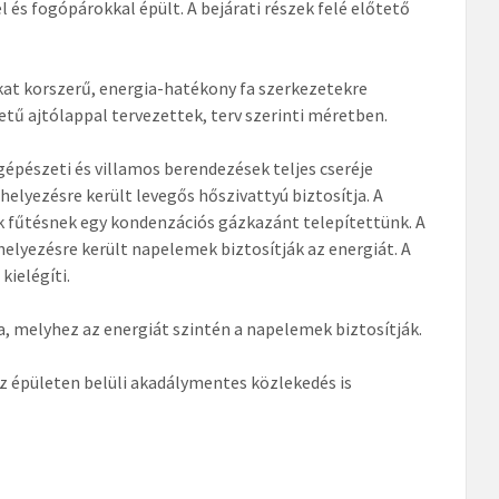
és fogópárokkal épült. A bejárati részek felé előtető
kokat korszerű, energia-hatékony fa szerkezetekre
etű ajtólappal tervezettek, terv szerinti méretben.
gépészeti és villamos berendezések teljes cseréje
helyezésre került levegős hőszivattyú biztosítja. A
lék fűtésnek egy kondenzációs gázkazánt telepítettünk. A
helyezésre került napelemek biztosítják az energiát. A
kielégíti.
a, melyhez az energiát szintén a napelemek biztosítják.
z épületen belüli akadálymentes közlekedés is