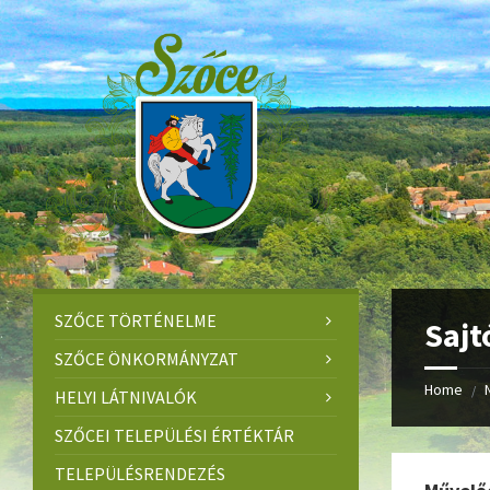
Skip
Skip
Skip
to
to
to
content
left
footer
sidebar
SZŐCE TÖRTÉNELME
Sajt
SZŐCE ÖNKORMÁNYZAT
Home
/
HELYI LÁTNIVALÓK
SZŐCEI TELEPÜLÉSI ÉRTÉKTÁR
TELEPÜLÉSRENDEZÉS