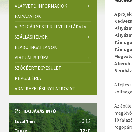
Művelőd
ALAPVETŐ INFORMÁCIÓK
A projek
PÁLYÁZATOK
Kedvezm
A POLGÁRMESTER LEVELESLÁDÁJA
Pályázat
Pályáza
SZÁLLÁSHELYEK
Támoga
ELADÓ INGATLANOK
Támoga
Megvaló
VIRTUÁLIS TÚRA
A beruh
SZŐCÉÉRT EGYESÜLET
Beruház
KÉPGALÉRIA
A fejles
ADATKEZELÉSI NYILATKOZAT
költsége
Az épüle
IDŐJÁRÁS INFÓ
meglévő 
10 falaz
16:12
Local Time
fogópáro
32°C
Today