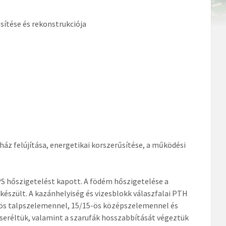
ítése és rekonstrukciója
ház felújítása, energetikai korszerűsítése, a működési
XPS hőszigetelést kapott. A födém hőszigetelése a
szült. A kazánhelyiség és vizesblokk válaszfalai PTH
5-ös talpszelemennel, 15/15-ös középszelemennel és
cseréltük, valamint a szarufák hosszabbítását végeztük