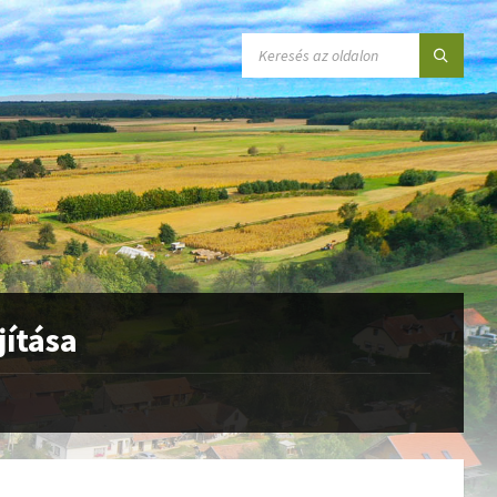
SEARCH:
jítása