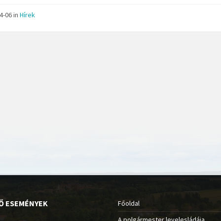
04-06
in
Hírek
Ő ESEMÉNYEK
Főoldal
A polgármester levelesládája