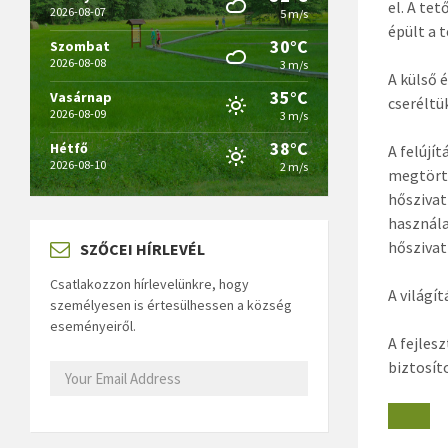
el. A te
2026-08-07
5 m/s
épült a t
30°C
Szombat
2026-08-08
3 m/s
A külső 
35°C
Vasárnap
cseréltü
2026-08-09
3 m/s
38°C
Hétfő
A felújí
2026-08-10
2 m/s
megtörté
hőszivat
használa
hőszivat
SZŐCEI HÍRLEVÉL
Csatlakozzon hírlevelünkre, hogy
A világí
személyesen is értesülhessen a község
eseményeiről.
A fejles
biztosíto