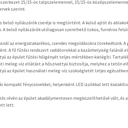
tőszerkezet 15/15-ös talpszelemennel, 15/15-ös középszelemennel 
ervek szerint.
és belső nyílászárók cseréje is megtörtént. A külső ajtót és abla
k. A belső nyílászárók utólagosan szerelhető tokos, furnéros felül
tásnál az energiatakarékos, csendes megoldásokra törekedtünk. A 
nt. A fő fűtési rendszert radiátorokkal a kazánhelyiség falánál el
tyú az épület fűtési hőigényét teljes mértékben kielégíti. Tarta
ti meleg-víz ellátást a hőszivattyú biztosítja, melyhez a tetőn el
tyú az épület használati meleg-víz szükségletét teljes egészében 
tás kompakt fénycsövekkel, helyenként LED izzókkal lett kialakítv
ztés révén az épület akadálymentesen megközelíthetővé vált, és a
tt lett.