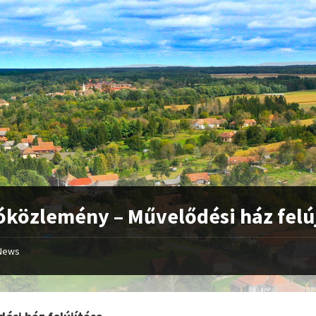
óközlemény – Művelődési ház felú
News