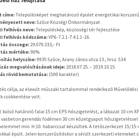
ési ház felújítása
t címe:
Településképet meghatározó épület energetikai korszerűs
ényezett neve:
Szőce Községi Önkormányzat
i felhívás neve:
Településkép, közösségi tér fejlesztése
ti felhívás kódszáma:
VP6-7.2.1-7.4.1.1-16.
tás összege:
29.070.333,- Ft
tás mértéke:
90%
sítás helyszíne:
9935 Szőce, Arany János utca 13., hrsz. 534
ázás megvalósításának ideje:
2018.07.25. – 2019.10.15.
ás rövid bemutatása:
(500 karakter)
ztés célja, az elavult műszaki tartalommal rendelkező Művelődési 
k csökkentése volt.
t külső határoló falai 15 cm EPS hőszigetelést, a lábazat 10 cm 
vasbeton gerendás födémen 30 cm kőzetgyapot hőszigeteléssel ké
óelemmel min. H.10. habarccsal készültek. A tetőszerkezet 15/1
kkal épült. Jelen korszerűsítéskor a sérült szerkezeti elemeket 