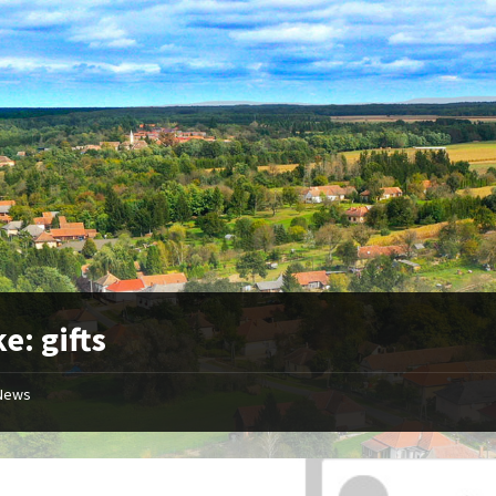
ke:
gifts
News