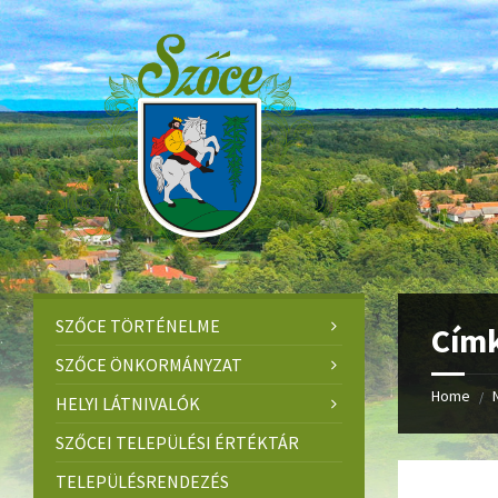
Skip
Skip
Skip
to
to
to
content
left
footer
sidebar
SZŐCE TÖRTÉNELME
Cím
SZŐCE ÖNKORMÁNYZAT
Home
/
HELYI LÁTNIVALÓK
SZŐCEI TELEPÜLÉSI ÉRTÉKTÁR
TELEPÜLÉSRENDEZÉS