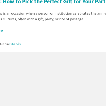
: How to Pick the Perfect Gift for Your Par
ay is an occasion when a person or institution celebrates the annive
cultures, often with a gift, party, or rite of passage.
re
11-07
in
Pihenés