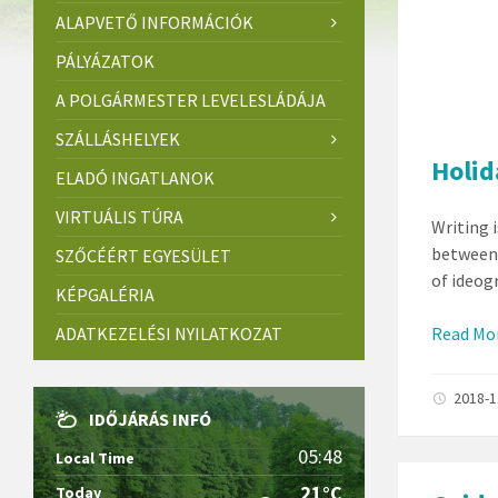
ALAPVETŐ INFORMÁCIÓK
PÁLYÁZATOK
A POLGÁRMESTER LEVELESLÁDÁJA
SZÁLLÁSHELYEK
Holid
ELADÓ INGATLANOK
VIRTUÁLIS TÚRA
Writing 
between 
SZŐCÉÉRT EGYESÜLET
of ideog
KÉPGALÉRIA
ADATKEZELÉSI NYILATKOZAT
Read Mo
2018-
IDŐJÁRÁS INFÓ
05:48
Local Time
21°C
Today