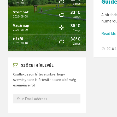
Guide
2026-08-07
3 m/s
31°C
Szombat
A birthd
2026-08-08
4 m/s
numerous 
35°C
Vasárnap
2026-08-09
2 m/s
Read Mo
38°C
Hétfő
2026-08-10
2 m/s
2018-
SZŐCEI HÍRLEVÉL
Csatlakozzon hírlevelünkre, hogy
személyesen is értesülhessen a község
eseményeiről.