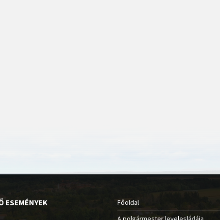
Ő ESEMÉNYEK
Főoldal
A polgármester levelesládája