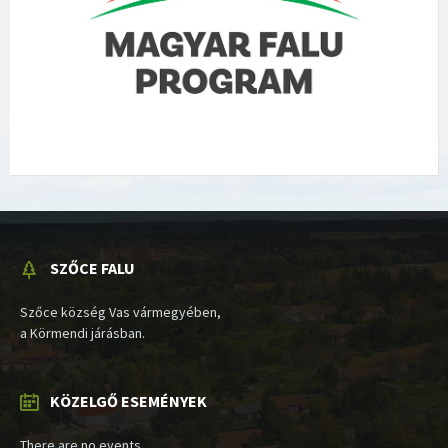
SZŐCE FALU
Szőce község Vas vármegyében,
a Körmendi járásban.
KÖZELGŐ ESEMÉNYEK
There are no events