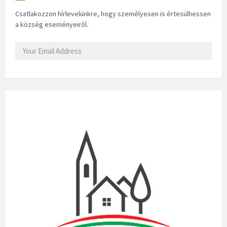
Csatlakozzon hírlevelünkre, hogy személyesen is értesülhessen
a község eseményeiről.