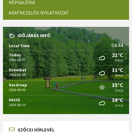
KÉPGALÉRIA
ADATKEZELÉSI NYILATKOZAT
IDŐJÁRÁS INFÓ
04:44
Local Time
21°C
Today
2026-08-07
4 m/s
31°C
Szombat
2026-08-08
4 m/s
35°C
Vasárnap
2026-08-09
2 m/s
38°C
Hétfő
2026-08-10
2 m/s
SZŐCEI HÍRLEVÉL