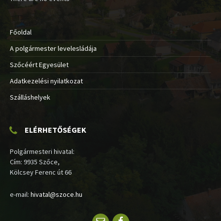
Főoldal
A polgármester levelesládája
Szőcéért Egyesület
Adatkezelési nyilatkozat
Szálláshelyek
ELÉRHETŐSÉGEK
Polgármesteri hivatal:
Cím: 9935 Szőce,
Kölcsey Ferenc út 66
e-mail:
hivatal@szoce.hu
Email
Facebook