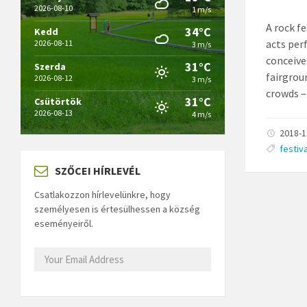
2026-08-10
1 m/s
A rock f
34°C
Kedd
acts per
2026-08-11
3 m/s
conceive
31°C
Szerda
fairgrou
2026-08-12
3 m/s
crowds –
31°C
Csütörtök
2026-08-13
4 m/s
2018-
festiva
SZŐCEI HÍRLEVÉL
Csatlakozzon hírlevelünkre, hogy
személyesen is értesülhessen a község
eseményeiről.