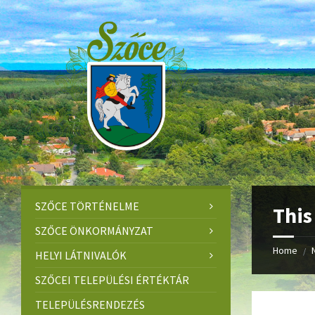
Skip
Skip
Skip
to
to
to
content
left
footer
sidebar
SZŐCE TÖRTÉNELME
This
SZŐCE ÖNKORMÁNYZAT
Home
/
HELYI LÁTNIVALÓK
SZŐCEI TELEPÜLÉSI ÉRTÉKTÁR
TELEPÜLÉSRENDEZÉS