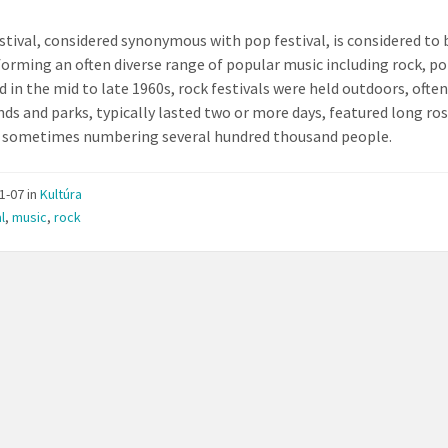
estival, considered synonymous with pop festival, is considered to 
forming an often diverse range of popular music including rock, pop,
d in the mid to late 1960s, rock festivals were held outdoors, often
nds and parks, typically lasted two or more days, featured long ro
 sometimes numbering several hundred thousand people.
11-07
in
Kultúra
l
,
music
,
rock