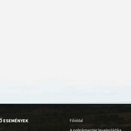
Ő ESEMÉNYEK
Főoldal
A polgármester levelesládája