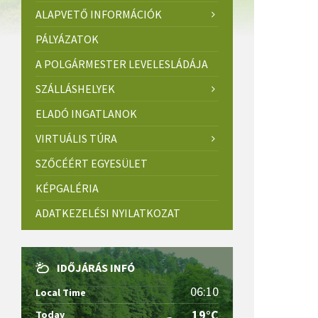
ALAPVETŐ INFORMÁCIÓK
PÁLYÁZATOK
A POLGÁRMESTER LEVELESLÁDÁJA
SZÁLLÁSHELYEK
ELADÓ INGATLANOK
VIRTUÁLIS TÚRA
SZŐCÉÉRT EGYESÜLET
KÉPGALÉRIA
ADATKEZELÉSI NYILATKOZAT
IDŐJÁRÁS INFÓ
06:10
Local Time
19°C
Today