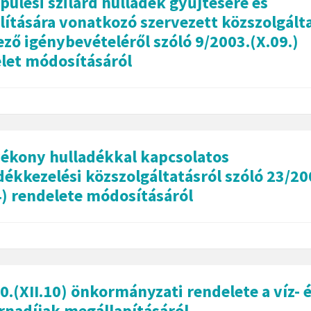
epülési szilárd hulladék gyűjtésére és
llítására vonatkozó szervezett közszolgált
ező igénybevételéről szóló 9/2003.(X.09.)
let módosításáról
yékony hulladékkal kapcsolatos
dékkezelési közszolgáltatásról szóló 23/20
4) rendelete módosításáról
0.(XII.10) önkormányzati rendelete a víz- 
rnadíjak megállapításáról