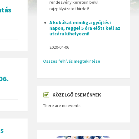
rendezvény keretein belül
atás
rajzpályázatot hirdet!
A kukákat mindig a gyűjtési
napon, reggel 5 óra előtt kell az
utcára kihelyezni!
2020-04-06
Összes felhívás megtekintése
06.
KÖZELGŐ ESEMÉNYEK
There are no events
és