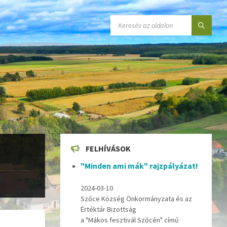
SEARCH:
FELHÍVÁSOK
"Minden ami mák" rajzpályázat!
2024-03-10
Szőce Község Önkormányzata és az
Értéktár Bizottság
a "Mákos fesztivál Szőcén" című