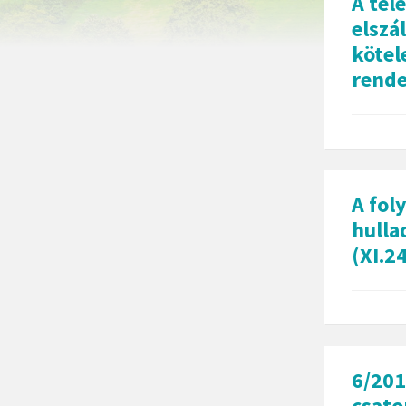
A tel
elszá
kötel
rende
A fol
hulla
(XI.2
6/201
csato