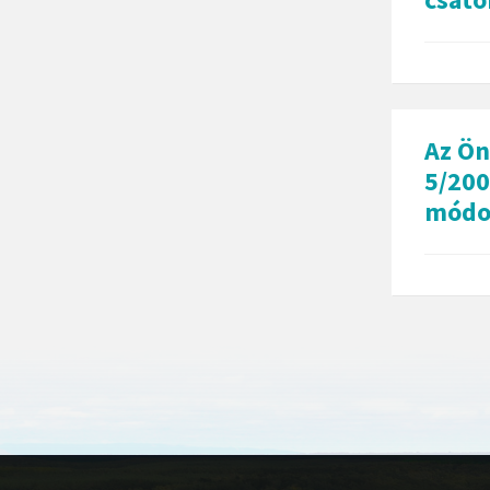
Az Ön
5/200
módos