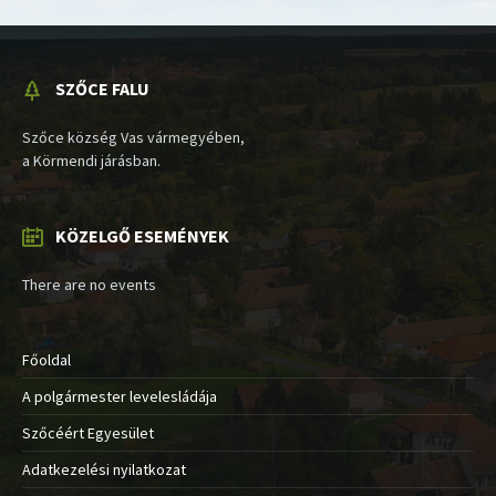
SZŐCE FALU
Szőce község Vas vármegyében,
a Körmendi járásban.
KÖZELGŐ ESEMÉNYEK
There are no events
Főoldal
A polgármester levelesládája
Szőcéért Egyesület
Adatkezelési nyilatkozat