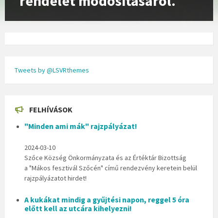
rendelet módosításáról.
Tweets by @LSVRthemes
FELHÍVÁSOK
"Minden ami mák" rajzpályázat!
2024-03-10
Szőce Község Önkormányzata és az Értéktár Bizottság
a "Mákos fesztivál Szőcén" című rendezvény keretein belül
rajzpályázatot hirdet!
A kukákat mindig a gyűjtési napon, reggel 5 óra
előtt kell az utcára kihelyezni!