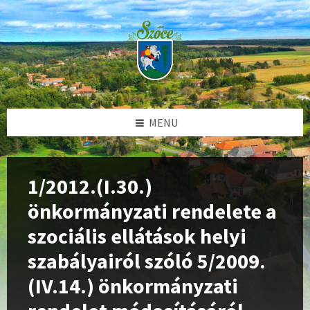
Skip
Skip
Skip
Skip
to
to
to
to
content
left
right
footer
sidebar
sidebar
MENU
1/2012.(I.30.)
önkormányzati rendelete a
szociális ellátások helyi
szabályairól szóló 5/2009.
(IV.14.) önkormányzati