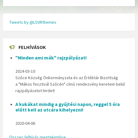
Tweets by @LSVRthemes
FELHÍVÁSOK
"Minden ami mák" rajzpályázat!
2024-03-10
Szőce Község Önkormányzata és az Értéktár Bizottság
a "Mákos fesztivál Szőcén" című rendezvény keretein belül
rajzpályázatot hirdet!
A kukákat mindig a gyűjtési napon, reggel 5 óra
előtt kell az utcára kihelyezni!
2020-04-06
Összes felhívás megtekintése