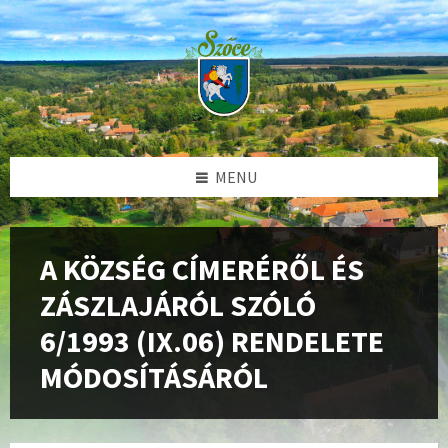
Skip
Skip
Skip
Skip
to
to
to
to
content
left
right
footer
sidebar
sidebar
MENU
A KÖZSÉG CÍMERÉRŐL ÉS
ZÁSZLAJÁRÓL SZÓLÓ
6/1993 (IX.06) RENDELETE
MÓDOSÍTÁSÁRÓL