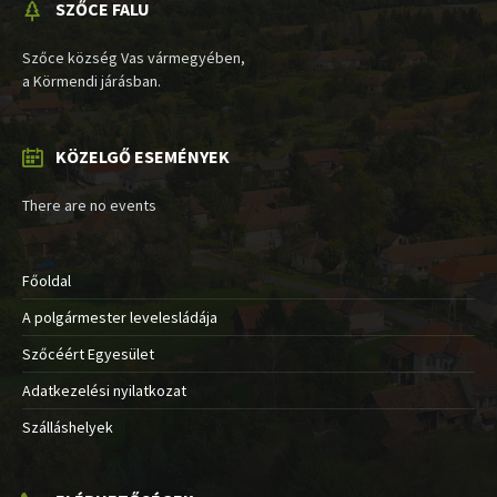
SZŐCE FALU
Szőce község Vas vármegyében,
a Körmendi járásban.
KÖZELGŐ ESEMÉNYEK
There are no events
Főoldal
A polgármester levelesládája
Szőcéért Egyesület
Adatkezelési nyilatkozat
Szálláshelyek