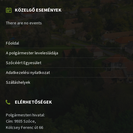
KÖZELGŐ ESEMÉNYEK
There are no events
Főoldal
A polgármester levelesládája
Szőcéért Egyesület
Adatkezelési nyilatkozat
Szálláshelyek
ELÉRHETŐSÉGEK
Polgármesteri hivatal:
Cím: 9935 Szőce,
Kölcsey Ferenc út 66