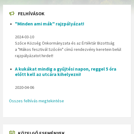
FELHÍVÁSOK
"Minden ami mák" rajzpályázat!
2024-03-10
Szőce Község Önkormányzata és az Értéktár Bizottság
a "Mákos fesztivál Szőcén" című rendezvény keretein belül
rajzpályázatot hirdet!
A kukákat mindig a gyűjtési napon, reggel 5 óra
előtt kell az utcára kihelyezni!
2020-04-06
Összes felhívás megtekintése
KÖZELGŐ ESEMÉNYEK