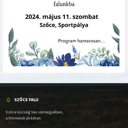
SZŐCE FALU
Szőce község Vas vármegyében,
a Körmendi járásban.