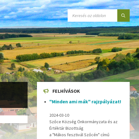
SEARCH:
FELHÍVÁSOK
"Minden ami mák" rajzpályázat!
2024-03-10
Szőce Község Önkormányzata és az
Értéktár Bizottság
a "Mákos fesztivál Szőcén" című