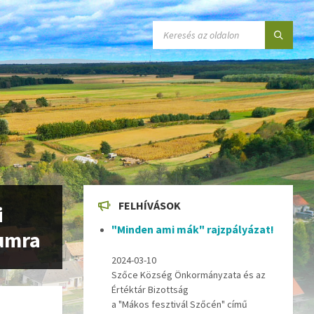
SEARCH:
FELHÍVÁSOK
i
"Minden ami mák" rajzpályázat!
rumra
2024-03-10
Szőce Község Önkormányzata és az
Értéktár Bizottság
a "Mákos fesztivál Szőcén" című