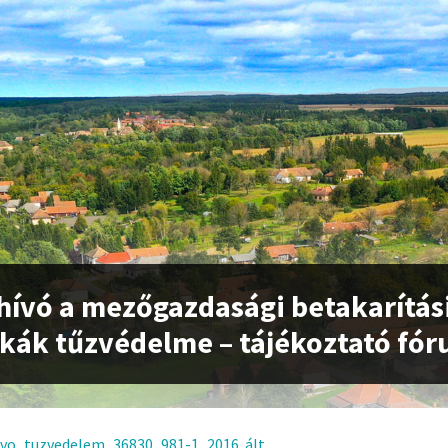
ívó a mezőgazdasági betakarítás
ák tűzvédelme – tájékoztató fó