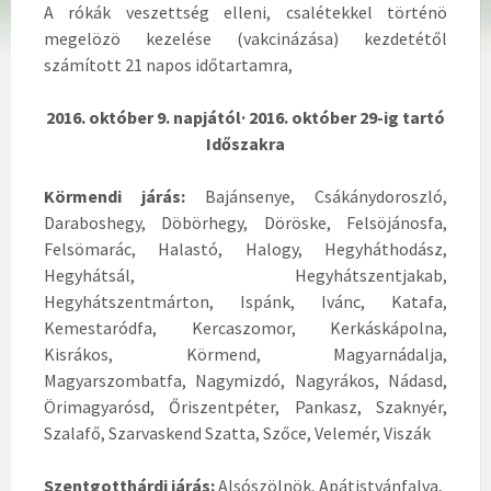
A rókák veszettség elleni, csalétekkel történö
megelözö kezelése (vakcinázása) kezdetétől
számított 21 napos időtartamra,
2016. október 9. napjától· 2016. október 29-ig tartó
Időszakra
Körmendi járás:
Bajánsenye, Csákánydoroszló,
Daraboshegy, Döbörhegy, Döröske, Felsöjánosfa,
Felsömarác, Halastó, Halogy, Hegyháthodász,
Hegyhátsál, Hegyhátszentjakab,
Hegyhátszentmárton, Ispánk, Ivánc, Katafa,
Kemestaródfa, Kercaszomor, Kerkáskápolna,
Kisrákos, Körmend, Magyarnádalja,
Magyarszombatfa, Nagymizdó, Nagyrákos, Nádasd,
Örimagyarósd, Őriszentpéter, Pankasz, Szaknyér,
Szalafő, Szarvaskend Szatta, Szőce, Velemér, Viszák
Szentgotthárdi járás:
Alsószölnök, Apátistvánfalva,