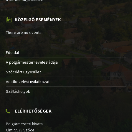
KÖZELGŐ ESEMÉNYEK
There are no events
Főoldal
A polgármester levelesládája
Szőcéért Egyesület
Adatkezelési nyilatkozat
Szálláshelyek
ELÉRHETŐSÉGEK
Polgármesteri hivatal:
Cím: 9935 Szőce,