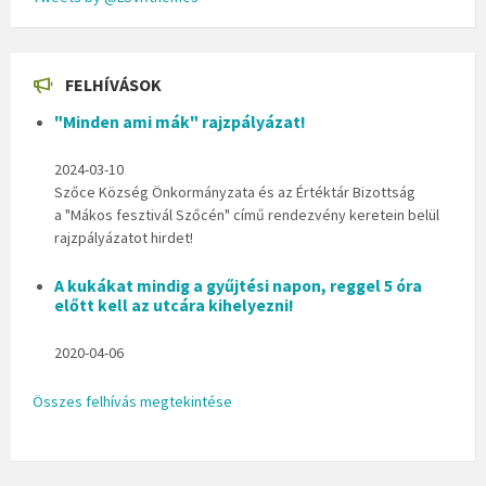
FELHÍVÁSOK
"Minden ami mák" rajzpályázat!
2024-03-10
Szőce Község Önkormányzata és az Értéktár Bizottság
a "Mákos fesztivál Szőcén" című rendezvény keretein belül
rajzpályázatot hirdet!
A kukákat mindig a gyűjtési napon, reggel 5 óra
előtt kell az utcára kihelyezni!
2020-04-06
Összes felhívás megtekintése