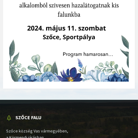
SZŐCE FALU
Szőce község Vas vármegyében,
a Körmendi járásban.