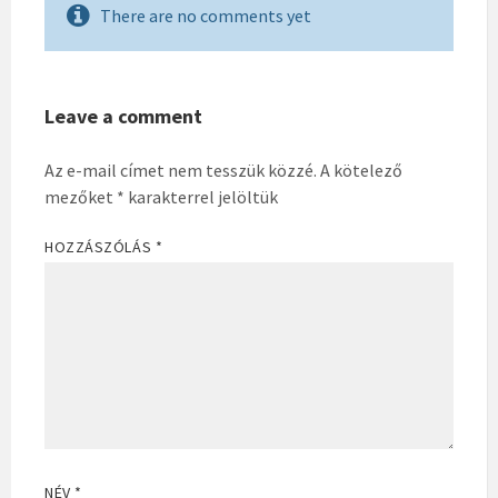
There are no comments yet
Leave a comment
Az e-mail címet nem tesszük közzé.
A kötelező
mezőket
*
karakterrel jelöltük
HOZZÁSZÓLÁS
*
NÉV
*